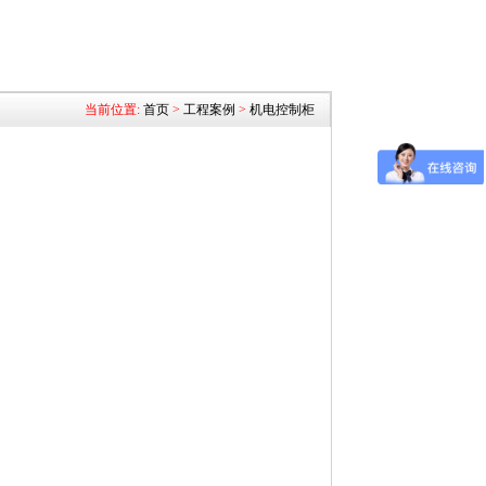
当前位置:
首页
>
工程案例
>
机电控制柜